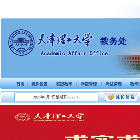
|
|
|
|
|
首页
机构设置
实践教学
学籍管理
考试管理
教学
2026年8月7日星期五15:27:12