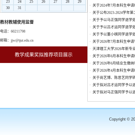
23
24
25
26
27
28
29
·
关于2024年7月本科生申
30
31
·
关于公布2023-2024学
·
关于予以马正强同学退学
教材教辅使用监督
·
关于予以吕才运同学退学
电话：60211798
·
关于予以董小棋同学退学
邮箱：jjw@tjut.edu.cn
·
关于2026年7月本科生申
·
天津理工大学2026年新专
教学成果奖拟推荐项目展示
·
关于2026年6月本科生申
·
关于2026年6月结业生缴
·
关于2026年4月本科生申
·
关于尚艺博、陈思艺同学
·
关于拟对吕才运同学予以
·
关于拟对马正强同学予以
Copyright © 2