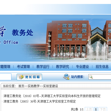
|
|
|
|
|
籍管理
考试管理
教学运行
教学研究
专业建设
招生信息
站内搜索：
当前位置：
首页
>>
实践教学
>>
实验室建设
·
津理工教务处〔2018〕83号--天津理工大学实验室向本科生开放的管理规定
·
津理工教务〔2005〕36号-天津理工大学实验室工作规定
共2条
1/1
上页
1
下页