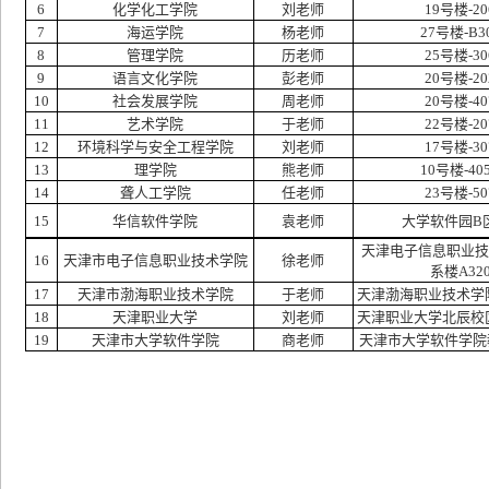
6
化学化工学院
刘老师
19号楼-20
7
海运学院
杨老师
27号楼-B3
8
管理学院
历
老师
25号楼-30
9
语言文化学院
彭
老师
20号楼-20
10
社会发展学院
周老师
20号楼-40
11
艺术学院
于老师
22号楼-20
12
环境科学与安全工程学院
刘老师
17号楼-30
1
3
理学院
熊
老师
10号楼-40
1
4
聋人工学院
任
老师
23号楼-50
1
5
华信软件学院
袁老师
大学软件园
B
天津电子信息职业技
1
6
天津市电子信息职业技术学院
徐
老师
系楼
A32
1
7
天津市渤海职业技术学院
于
老师
天津渤海职业技术学
18
天津职业大学
刘老师
天津职业大学北辰校
19
天津市大学软件学院
商老师
天津市大学软件学院