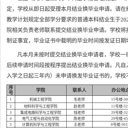
定，学校从即日起受理本月结业换毕业申请。请在
教学计划规定全部学分要求的普通本科结业生于20
院相关负责老师联系提交结业换毕业申请。学校将
制证事宜，毕业证书中载明的毕业时间按发证日期
凡本月未按时提交结业换毕业申请者，学校一
后续申请时间段按程序提出结业换毕业申请。凡自
入学之日起三年内）未申请换发毕业证书的，学校
序
学院
联系人
办公地
号
1
机械工程学院
毛
老师
15号楼-30
2
材料科学与工程学院
赵老师
11号楼-52
3
集成电路科学与工程学院
钱
老师
29号楼-32
4
电气工程与自动化学院
陈老师
29号楼-45
5
计算机科学与工程学院
王老师
8号楼-501